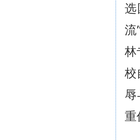
选
流
林
校
辱
重