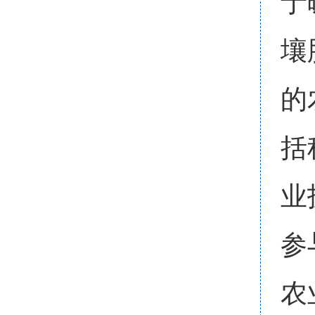
于
壤
的
括
业
参
农