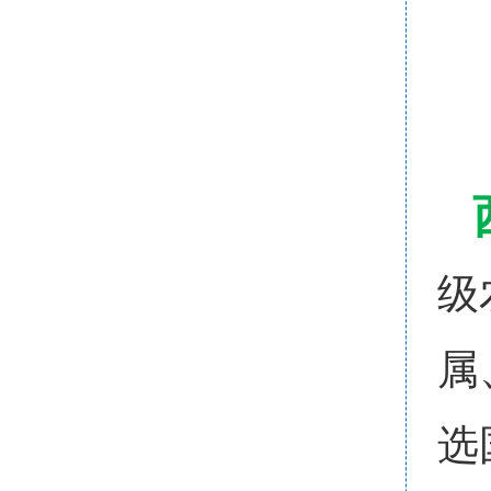
级
属
选