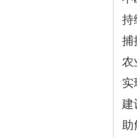
持
捕
农
实
建
助