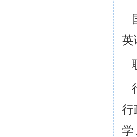
英
行
学