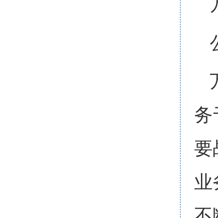
务
要
业
不