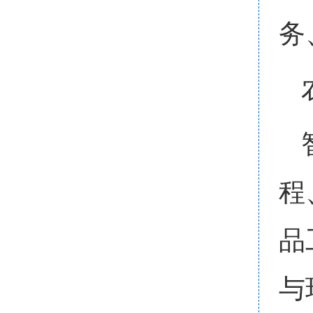
务
程
品
与