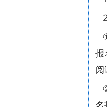
报名
阅
名