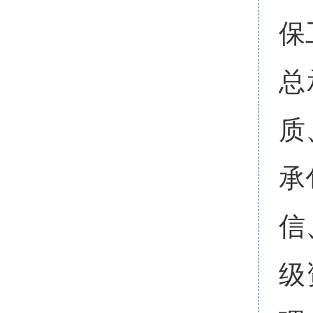
保
总
质
承
信
级