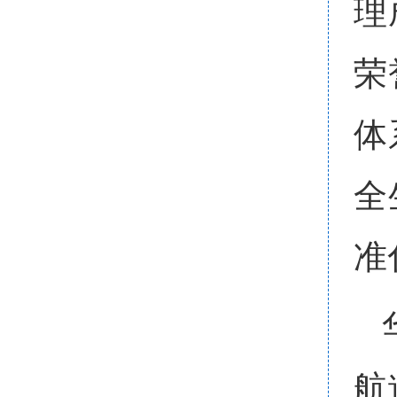
理
荣
体
全
准
航