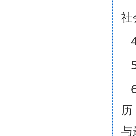
社
历
与