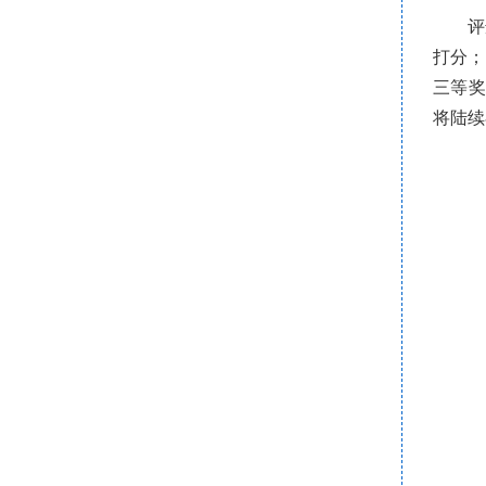
评
打分；
三等奖
将陆续