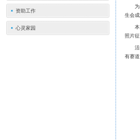
为
资助工作
生会成
本
心灵家园
照片征
活
有赛道