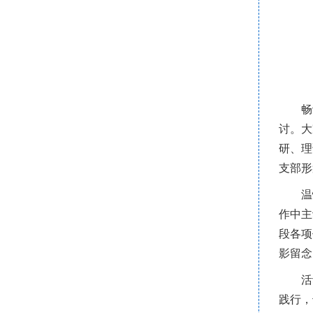
畅
讨。大
研、理
支部形
温
作中主
段各项
影留念
活
践行，