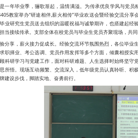
是一年毕业季，骊歌渐起，温情满溢。为传承优良学风与党员精
3405教室举办“研途相伴,薪火相传”毕业欢送会暨经验交流分
毕业研究生党员送去组织的温暖祝福与诚挚期许，也搭建起经
担当接续传承。支部全体在校党员与毕业生党员齐聚现场，共同
验分享，薪火接力促成长。经验交流环节氛围热烈，各位毕业
求职择业、考公选调、党员作用发挥等多个方面，倾囊相授实
顾科研学习与党建工作，面对科研难题、人生选择时始终坚守
思所悟。现场互动频繁、交流深入，低年级党员认真聆听、积
牌建设步伐，脚踏实地、奋勇前行。