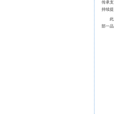
传承支
持续提
此
部一品