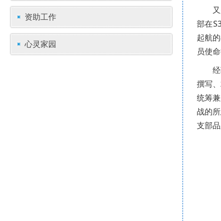
又
资助工作
部在S
起航的
心灵家园
员使命
经
撰写、
统筹兼
战的所
支部品