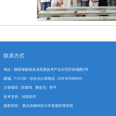
联系方式
地址 : 陕西省杨凌农业高新技术产业示范区邰城路3号
邮编 : 712100 综合办公室电话 : 029-87080055
主管领导 : 田霄鸿 网管员 : 李平
技术支持：绿道软件
版权所有: 西北农林科技大学资源环境学院