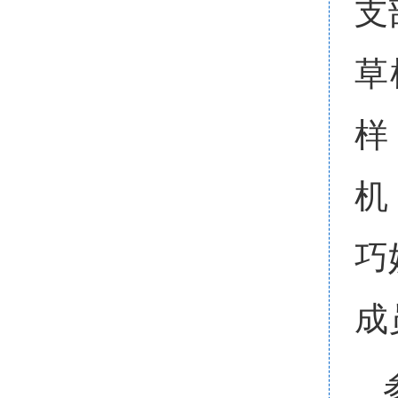
支
草
样
机
巧
成