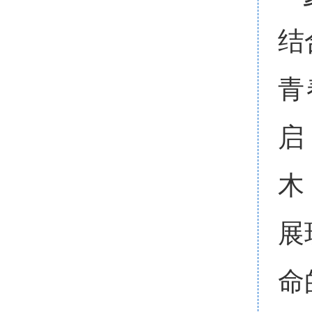
结
青
启
木
展
命