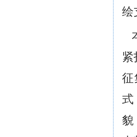
绘
紧
征
式
貌