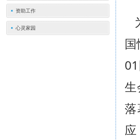
资助工作
心灵家园
国
0
生
落
应