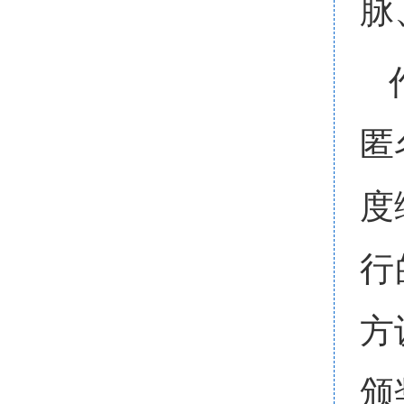
脉
匿
度
行
方
颁