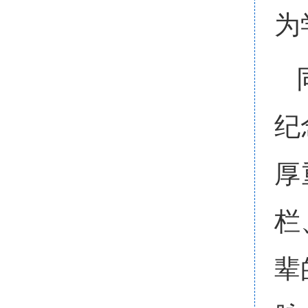
为
纪
厚
栏
辈