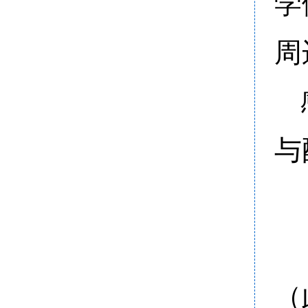
学
周
与
（