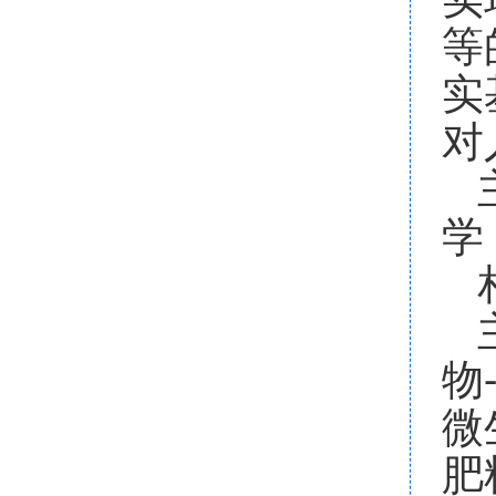
等
实
对
学
物
微
肥