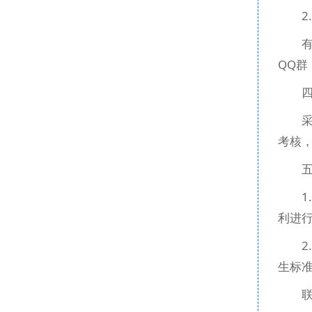
2
QQ群
考核
利进
生标
联