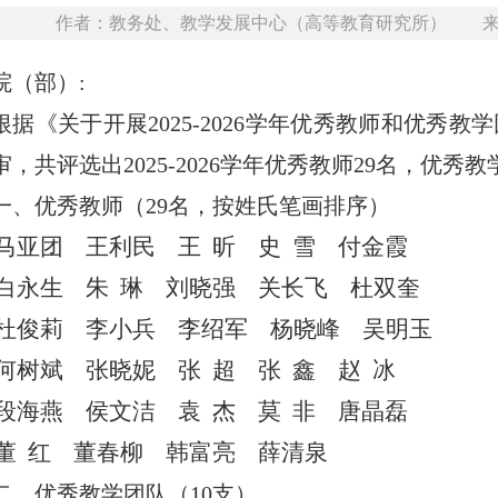
作者：教务处、教学发展中心（高等教育研究所） 来源
院（部）:
根据《关于开展2025-2026学年优秀教师和优
审，共评选出2025-2026学年优秀教师29名，优
一、优秀教师（29名，按姓氏笔画排序）
马亚团 王利民 王 昕 史 雪 付金霞
白永生 朱 琳 刘晓强 关长飞 杜双奎
杜俊莉 李小兵 李绍军 杨晓峰 吴明玉
何树斌 张晓妮 张 超 张 鑫 赵 冰
段海燕 侯文洁 袁 杰 莫 非 唐晶磊
董 红 董春柳 韩富亮 薛清泉
二、优秀教学团队（10支）