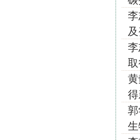
李
及
李
取
黄
得
郭
生