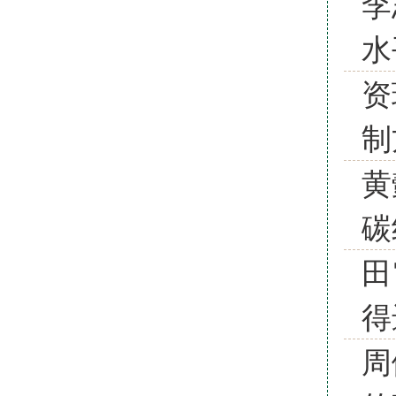
李
水
资
制
黄
碳
田
得
周