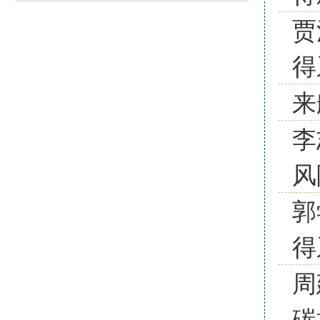
贾
得
来
李
风
郭
得
周
碳