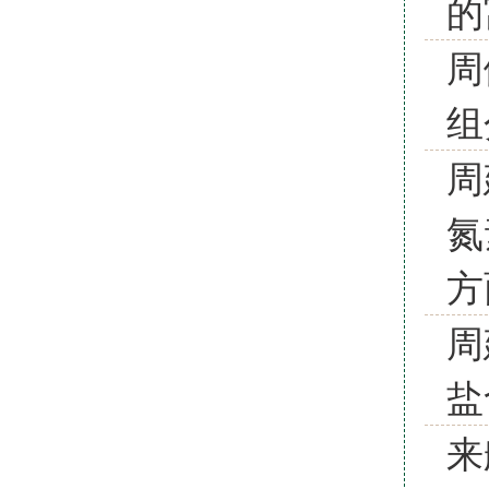
的
周
组
周
氮
方
周
盐
来