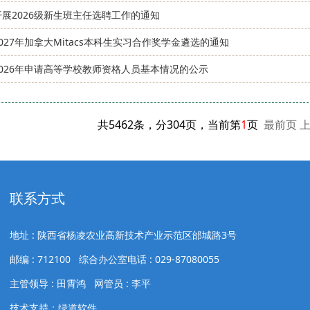
展2026级新生班主任选聘工作的通知
027年加拿大Mitacs本科生实习合作奖学金遴选的通知
2026年申请高等学校教师资格人员基本情况的公示
共5462条，分304页，当前第
1
页
最前页
联系方式
地址 : 陕西省杨凌农业高新技术产业示范区邰城路3号
邮编 : 712100 综合办公室电话 : 029-87080055
主管领导 : 田霄鸿 网管员 : 李平
技术支持：绿道软件