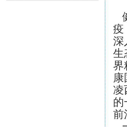
疫
深
生
界
康
凌
的
前