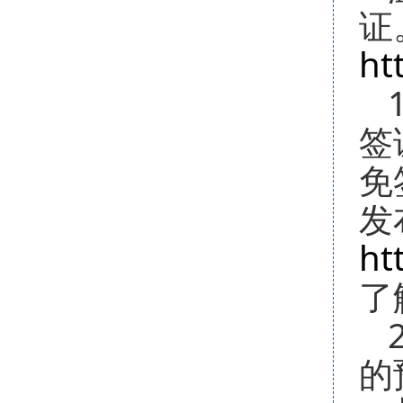
证
ht
签
免
发
ht
了
的