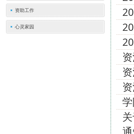
2
资助工作
2
心灵家园
2
资
资
资
学
关
通