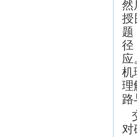
然
授
题
径
应
机
理
路
对