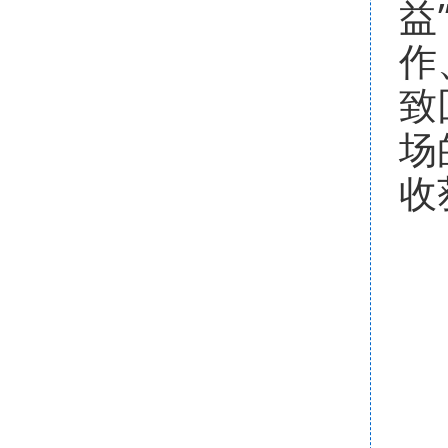
益
作
致
场
收