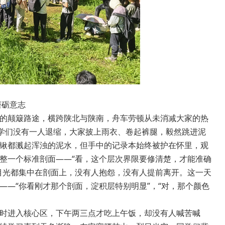
磨砺意志
的颠簸路途，横跨陕北与陕南，舟车劳顿从未消减大家的热
同学们没有一人退缩，大家披上雨衣、卷起裤腿，毅然跳进泥
锹都溅起浑浊的泥水，但手中的记录本始终被护在怀里，观
整一个标准剖面——“看，这个层次界限要修清楚，才能准确
目光都集中在剖面上，没有人抱怨，没有人提前离开。这一天
—“你看刚才那个剖面，淀积层特别明显”，“对，那个颜色
时进入核心区，下午两三点才吃上午饭，却没有人喊苦喊