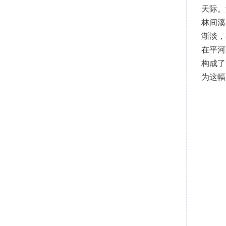
天际。
林间溪
渐淡，
在平河
构成了
为这幅