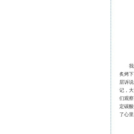
我
炙烤下
层诉说
记，大
们观察
定碳酸
了心里