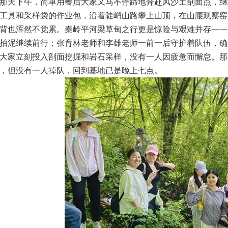
那天下午，简单用餐后大家又马不停蹄地奔赴风沙土剖面点，继
工具和采样袋的作业包，沿着陡峭山路攀上山顶，在山腰观察窑
背也浑然不觉累。秦岭平河梁草甸之行更是惊险与艰难并存——
拍泥继续前行；张育林老师和李雄老师一前一后守护着队伍，确
大家立刻投入剖面挖掘和岩石采样，没有一人因疲惫而懈怠。那
，但没有一人掉队，回到基地已是晚上七点。