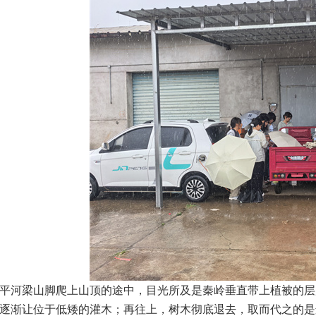
平河梁山脚爬上山顶的途中，目光所及是秦岭垂直带上植被的层
逐渐让位于低矮的灌木；再往上，树木彻底退去，取而代之的是