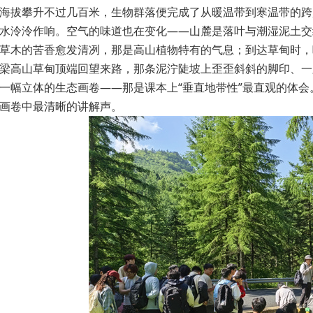
海拔攀升不过几百米，生物群落便完成了从暖温带到寒温带的跨
水泠泠作响。空气的味道也在变化——山麓是落叶与潮湿泥土交
草木的苦香愈发清冽，那是高山植物特有的气息；到达草甸时，
梁高山草甸顶端回望来路，那条泥泞陡坡上歪歪斜斜的脚印、一
一幅立体的生态画卷——那是课本上“垂直地带性”最直观的体
画卷中最清晰的讲解声。