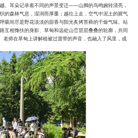
越。耳朵记录着不同的声景变迁——山脚的鸟鸣婉转清亮，
织的森林气息，湿润而厚重；越往上走，空气中泥土的腥气
呼吸间尽是野花淡淡的甜香与阳光炙烤苔藓的干燥气味。站
路互相搀扶的身影、草甸和远处山峦层层叠叠的轮廓，共同
会。老师在草甸上讲解植被过渡带的声音，也融入了风里，成