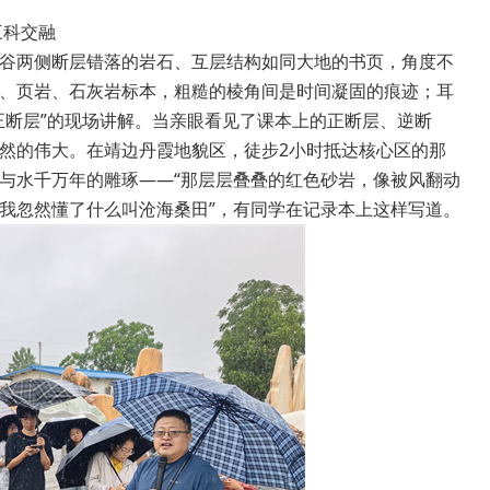
三科交融
谷两侧断层错落的岩石、互层结构如同大地的书页，角度不
、页岩、石灰岩标本，粗糙的棱角间是时间凝固的痕迹；耳
正断层”的现场讲解。当亲眼看见了课本上的正断层、逆断
然的伟大。在靖边丹霞地貌区，徒步2小时抵达核心区的那
与水千万年的雕琢——“那层层叠叠的红色砂岩，像被风翻动
我忽然懂了什么叫沧海桑田”，有同学在记录本上这样写道。