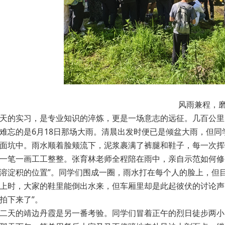
风雨兼程，
天的实习，是专业知识的淬炼，更是一场意志的远征。几百公里
难忘的是6月18日那场大雨。清晨出发时便已是倾盆大雨，但
面坑中。雨水顺着脸颊流下，泥浆裹满了裤腿和鞋子，每一次挥
一笔一画工工整整。张育林老师全程陪在雨中，亲自示范如何修
溶淀积的位置”。同学们围成一圈，雨水打在每个人的脸上，但
上时，大家的鞋里能倒出水来，但车厢里却是此起彼伏的讨论声—
拍下来了”。
二天的靖边丹霞是另一番考验。同学们冒着正午的烈日徒步两小