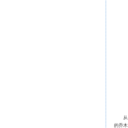
从
的乔木