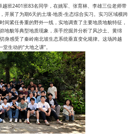
资环卓越班2401班83名同学，在姚军、张育林、李雄三位老师带
开展了为期6天的土壤-地质-生态综合实习。实习区域横跨
时间紧任务重的野外一线，实地调查了主要地质地貌特征，
峁地貌等典型地质现象，亲手挖掘并分析了风沙土、黄绵
切身感受了秦岭南北坡生态系统垂直变化规律。这场跨越
一堂生动的“大地之课”。