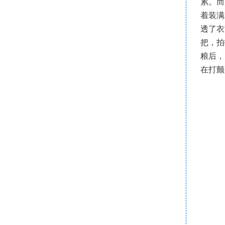
累。而
着装满
透了衣
把，拍
粮后，
在打颤