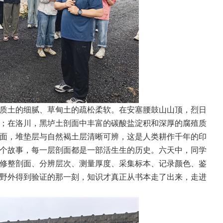
质土的细腻、草甸土的疏松柔软。在安塞腰鼓山山顶，烈日
；在洛川，黑垆土剖面中丰富的碳酸盐淀积和深厚的腐殖质
面，堆垫层与自然褐土层清晰可辨，这是人类耕作千年的印
个故事，每一层剖面都是一部活生生的历史。六天中，同学
修整剖面、分辨层次、测量厚度、采集标本、记录颜色、鉴
野外得到验证的那一刻，知识才真正从书本走了出来，走进