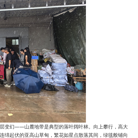
层变幻——山麓地带是典型的落叶阔叶林。向上攀行，高大
连绵起伏的亚高山草甸，繁花如星点散落其间，绿毯般铺向