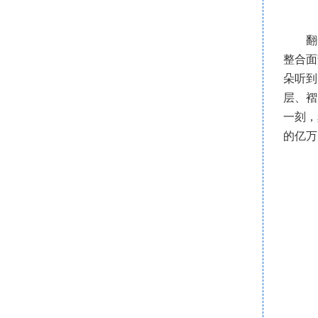
翻
整合面
朵听到
层、褶
一刻，
的亿万