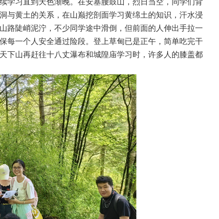
续学习直到天色渐晚。在安塞腰鼓山，烈日当空，同学们背
洞与黄土的关系，在山巅挖剖面学习黄绵土的知识，汗水浸
山路陡峭泥泞，不少同学途中滑倒，但前面的人伸出手拉一
保每一个人安全通过险段。登上草甸已是正午，简单吃完干
天下山再赶往十八丈瀑布和城隍庙学习时，许多人的膝盖都