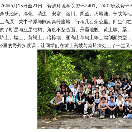
026年6月15日至21日，资源环境学院资环2401、2402班及
奔赴泾阳、淳化、靖边、安塞、洛川、周至、火地塘、宁陕等地，
土高原、关中平原与陕南秦岭腹地，行程几百余公里。师生们在
察了断层与互层结构、角度不整合面、丹霞地貌、黄土塬、梁、
垆土、塿土、黄褐土、暗棕壤、亚高山草甸土等土壤剖面类型，
余公里的野外实践课，让同学们在黄土高坡与秦岭深处上了一堂又