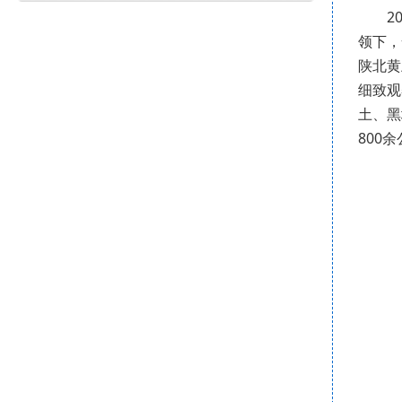
2
领下，
陕北黄
细致观
土、黑
800