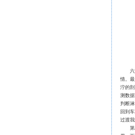
六
情。最
泞的剖
测数据
判断淋
回到车
过渡我
第