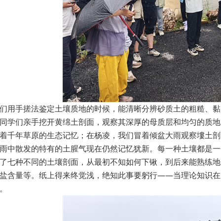
们用手搓法鉴定土壤质地的时候，能清晰分辨砂质土的粗糙、黏
同学们亲手挖开黄绵土剖面，观察其深厚的母质层和均匀的质地
着千年草原的生态记忆；在杨凌，我们冒着倾盆大雨观察塿土剖
雨中散发的特有的土腥气现在仍然记忆犹新。每一种土壤都是一
了七种不同的土壤剖面，从最初不知如何下锹，到后来能熟练地
盐含量等。纸上得来终觉浅，绝知此事要躬行——当理论知识在
。