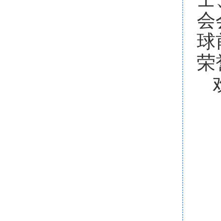
会
球
荣