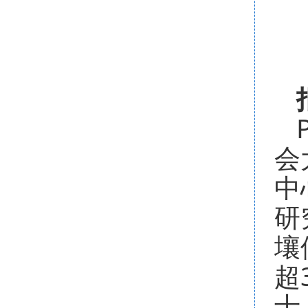
会
中
研
壤
超
士