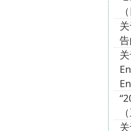
（
关
告
关于
En
En
“
（
关于