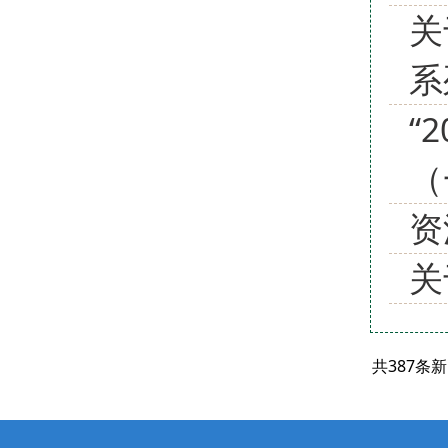
关
系
“
（
资
关
共387条