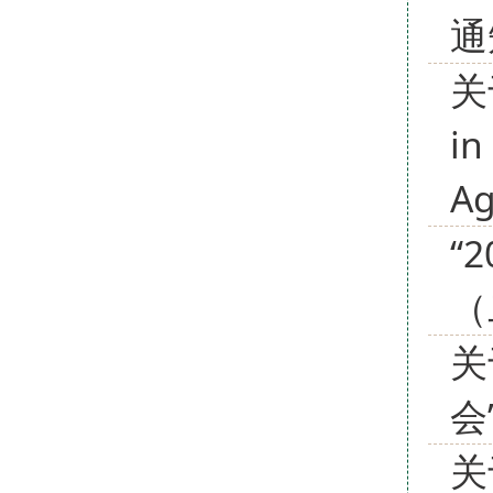
通
关于
in
A
“
（
关
会
关