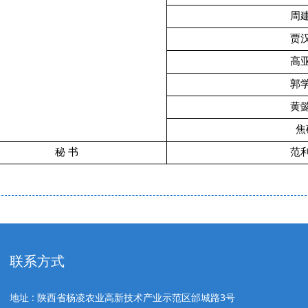
周
贾
高
郭
黄
焦
秘 书
范
联系方式
地址 : 陕西省杨凌农业高新技术产业示范区邰城路3号