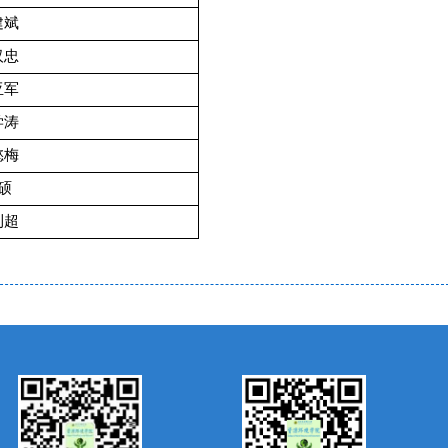
建斌
汉忠
亚军
学涛
懿梅
硕
利超