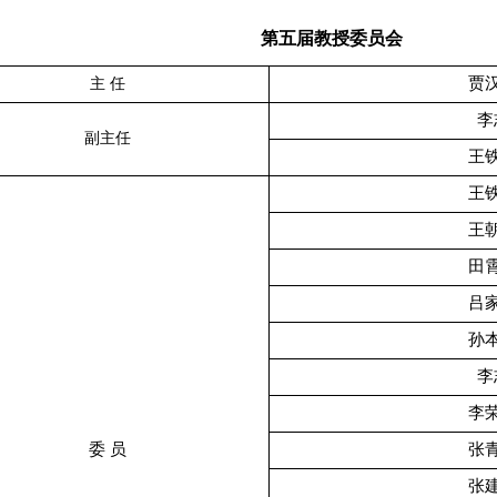
第五届教授委员会
贾
主 任
李
副主任
王
王
王
田
吕
孙
李
李
委 员
张
张