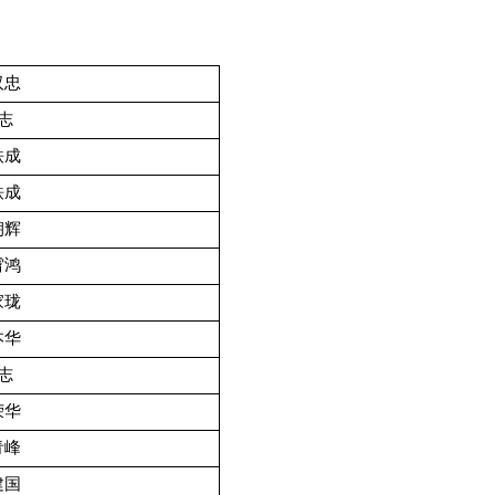
汉忠
志
铁成
铁成
朝辉
霄鸿
家珑
本华
志
荣华
青峰
建国